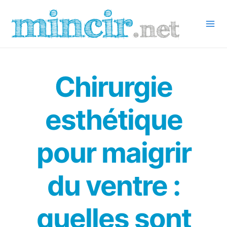
Aller
au
contenu
Mai
Men
Chirurgie
esthétique
pour maigrir
du ventre :
quelles sont